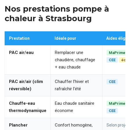
Nos prestations pompe à
chaleur à Strasbourg
Prestation
Idéale pour
Aides éligib
PAC air/eau
Remplacer une
MaPrimeRé
chaudière, chauffage
CEE
éco
+ eau chaude
PAC air/air (clim
Chauffer l’hiver et
CEE
réversible)
rafraîchir l’été
Chauffe-eau
Eau chaude sanitaire
MaPrimeRé
thermodynamique
économe
CEE
Plancher
Confort homogène,
Selon projet