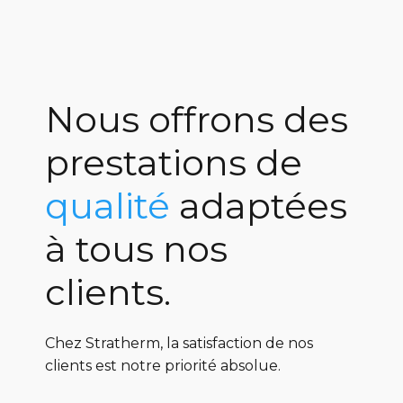
0
Nous offrons des
0
1
prestations de
1
2
qualité
adaptées
2
0
3
à tous nos
0
3
1
4
clients.
1
4
2
5
Chez Stratherm, la satisfaction de nos
2
5
3
6
clients est notre priorité absolue.